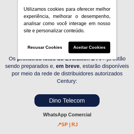
Utilizamos cookies para oferecer melhor
experiência, melhorar o desempenho,
Onde encontrar o
analisar como você interage em nosso
site e personalizar conteúdo.
Evolution DTV+
Recusar Cookies
Aceitar Cookies
Os
primeiros lotes do Evolution DTV+
já estão
sendo preparados e,
em breve
, estarão disponíveis
por meio da rede de distribuidores autorizados
Century:
Dino Telecom
WhatsApp Comercial
📍SP | RJ