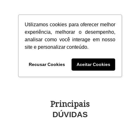
Manuais e
Utilizamos cookies para oferecer melhor
DOWNLOADS
experiência, melhorar o desempenho,
analisar como você interage em nosso
site e personalizar conteúdo.
Lista de
Recusar Cookies
Aceitar Cookies
CANAIS
Principais
DÚVIDAS