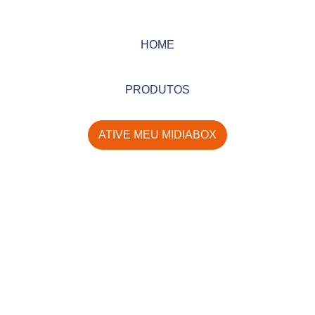
HOME
PRODUTOS
ATIVE MEU MIDIABOX
Bem-vindo ao
Suporte Century
Nossa equipe está pronta para entender seu
desafio e oferecer o suporte ideal.